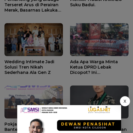
Terseret Arus di Perairan
Suku Badui.
Merak, Basarnas Lakukan
Pencarian.
Wedding Intimate Jadi
Ada Apa Warga Minta
Solusi Tren Nikah
Ketua DPRD Lebak
Sederhana Ala Gen Z
Dicopot? Ini
Penjelasannya.
X
Pokja Jaga Desa se-
HMI Cabang Cilegon
Banten, Ketum SMSI
Ingatkan Pemerintah dan