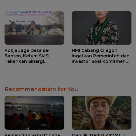
Penjelasannya.
Pokja Jaga Desa se-
HMI Cabang Cilegon
Banten, Ketum SMSI
Ingatkan Pemerintah dan
Tekankan Sinergi
Investor Soal Komitmen
Strategis Media dan
Lingkungan dan Serapan
Pembangunan Desa.
Tenaga Kerja Lokal
Recommendation for You
Pemancing yang Diduga
Menilik Tradisi KAWALU