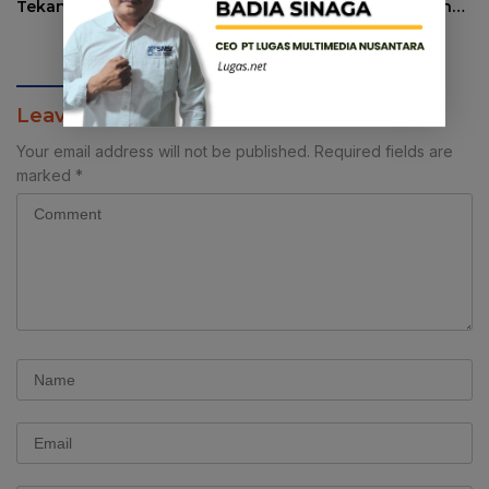
Tekankan Sinergi
Investor Soal Komitmen
Strategis Media dan
Lingkungan dan Serapan
Pembangunan Desa.
Tenaga Kerja Lokal
Leave a Reply
Your email address will not be published.
Required fields are
marked
*