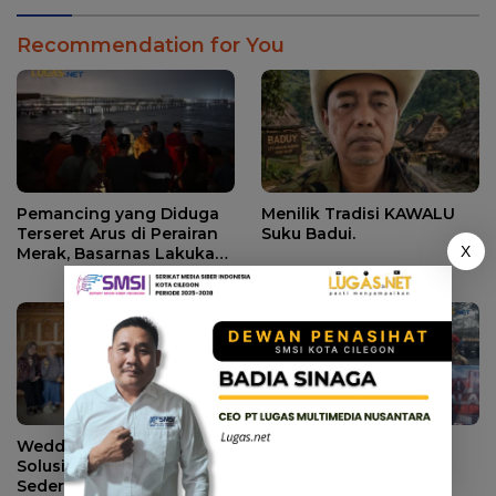
Recommendation for You
Pemancing yang Diduga
Menilik Tradisi KAWALU
Terseret Arus di Perairan
Suku Badui.
X
Merak, Basarnas Lakukan
Pencarian.
Wedding Intimate Jadi
Ada Apa Warga Minta
Solusi Tren Nikah
Ketua DPRD Lebak
Sederhana Ala Gen Z
Dicopot? Ini