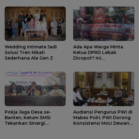
Wedding Intimate Jadi
Ada Apa Warga Minta
Solusi Tren Nikah
Ketua DPRD Lebak
Sederhana Ala Gen Z
Dicopot? Ini
Penjelasannya.
Pokja Jaga Desa se-
Audiensi Pengurus PWI di
Banten, Ketum SMSI
Mabes Polri, PWI Dorong
Tekankan Sinergi
Konsistensi MoU Dewan
Strategis Media dan
Pers – Polri
Pembangunan Desa.