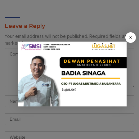
Strategis Media dan
Pers – Polri
Pembangunan Desa.
Leave a Reply
Your email address will not be published.
Required fields are
X
marked
*