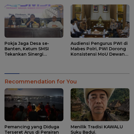
Pokja Jaga Desa se-
Audiensi Pengurus PWI di
Banten, Ketum SMSI
Mabes Polri, PWI Dorong
Tekankan Sinergi
Konsistensi MoU Dewan
Strategis Media dan
Pers – Polri
Pembangunan Desa.
Recommendation for You
Pemancing yang Diduga
Menilik Tradisi KAWALU
Terseret Arus di Perairan
Suku Badui.