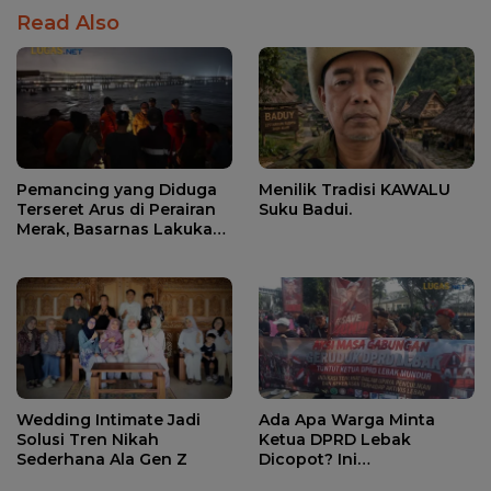
Read Also
Pemancing yang Diduga
Menilik Tradisi KAWALU
Terseret Arus di Perairan
Suku Badui.
Merak, Basarnas Lakukan
Pencarian.
Wedding Intimate Jadi
Ada Apa Warga Minta
Solusi Tren Nikah
Ketua DPRD Lebak
Sederhana Ala Gen Z
Dicopot? Ini
Penjelasannya.