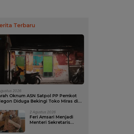
erita Terbaru
Agustus 2026
arah Oknum ASN Satpol PP Pemkot
legon Diduga Bekingi Toko Miras di
ilayah Wilayah Merak
2 Agustus 2026
Feri Amsari Menjadi
Menteri Sekretaris
Negara di Kabinet
Bayangan.?