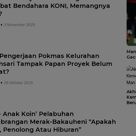
bat Bendahara KONI, Memangnya
?
•
3 November 2025
Man
Pengerjaan Pokmas Kelurahan
Gac
sari Tampak Papan Proyek Belum
at?
•
29 Oktober 2025
Akhi
Kem
Ber
diH
- Anak Koin’ Pelabuhan
brangan Merak-Bakauheni “Apakah
 Penolong Atau Hiburan”