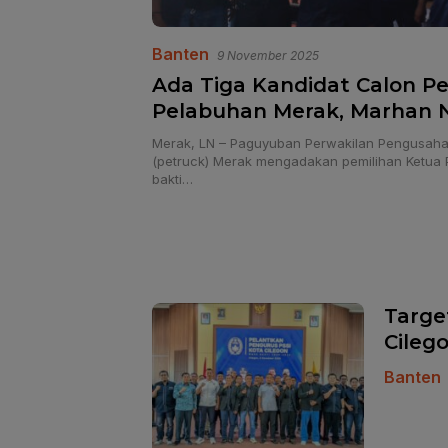
Banten
9 November 2025
Ada Tiga Kandidat Calon P
Pelabuhan Merak, Marhan 
Paguyuban “PETRUK” Perio
Merak, LN – Paguyuban Perwakilan Pengusaha
2030
(petruck) Merak mengadakan pemilihan Ketua 
bakti…
Targe
Cileg
Banten