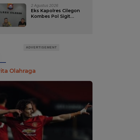
2 Agustus 2026
Eks Kapolres Cilegon
Kombes Pol Sigit
Haryono Jabat Direktur
Reserse Kriminal
Khusus Polda
Kalimantan Selatan.
ADVERTISEMENT
ita Olahraga