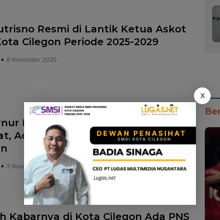
utrisno Resmi di Lantik Ketua Askot
Kota Cilegon Periode 2025-2029
•
8 November 2025
X
Ber
nur Banten Andra Soni Melantik 23
at, Ada Adiknya Wakil Gubernur
en
•
3 November 2025
 Kabarnya di Kota Cilegon Ada PNS