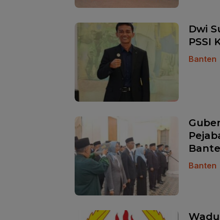
Dwi S
PSSI 
Banten
Guber
Pejab
Bant
Banten
Waduh