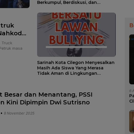
Berkumpul, Berdiskusi, dan
Menerima Aspirasi Masyarakat”
etruk
B
Nahkodai
de 2025-
 Truck
Petruk masa
Sarinah Kota Cilegon Menyesalkan
Masih Ada Siswa Yang Merasa
Tidak Aman di Lingkungan
Sekolah
6 
t Besar dan Menantang, PSSI
P
Ci
on Kini Dipimpin Dwi Sutrisno
W
•
8 November 2025