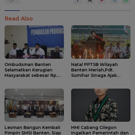
Read Also
Ombudsman Banten
Natal PPTSB Wilayah
Selamatkan Kerugian
Banten Meriah,Pdt.
Masyarakat sebesar Rp.
Sumihar Sinaga Ajak
136 Miliyar
Donasi Untuk Korban
Bencana Sumatera
Lesman Bangun Kembali
HMI Cabang Cilegon
Pimpin SMSI Banten, Siap
Ingatkan Pemerintah dan