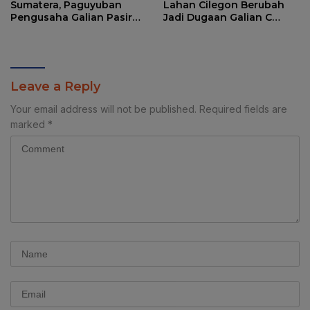
Sumatera, Paguyuban
Lahan Cilegon Berubah
Pengusaha Galian Pasir
Jadi Dugaan Galian C
JLS Cilegon Beri Bantuan
Pemerintah Dianggap
Kemanusiaan
Tutup Mata
Leave a Reply
Your email address will not be published.
Required fields are
marked
*