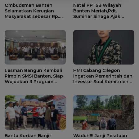
Ombudsman Banten
Natal PPTSB Wilayah
Selamatkan Kerugian
Banten Meriah,Pdt.
Masyarakat sebesar Rp.
Sumihar Sinaga Ajak
136 Miliyar
Donasi Untuk Korban
Bencana Sumatera
Lesman Bangun Kembali
HMI Cabang Cilegon
Pimpin SMSI Banten, Siap
Ingatkan Pemerintah dan
Wujudkan 3 Program
Investor Soal Komitmen
Strategis
Lingkungan dan Serapan
Tenaga Kerja Lokal
Bantu Korban Banjir
Waduh!!! Janji Perataan