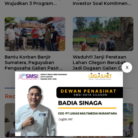
Wujudkan 3 Program
Investor Soal Komitmen
Strategis
Lingkungan dan Serapan
Tenaga Kerja Lokal
Bantu Korban Banjir
Waduh!!! Janji Perataan
Sumatera, Paguyuban
Lahan Cilegon Berubah
X
Pengusaha Galian Pasir
Jadi Dugaan Galian C
JLS Cilegon Beri Bantuan
Pemerintah Dianggap
Kemanusiaan
Tutup Mata
Recommendation for You