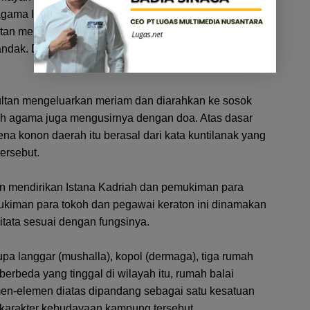
gama Islam yaitu Al Habib Husin wafat pada tahun
n menyusuri Sungai Kapuas dan terhenti di
dak. Di situ Sultan kabarnya diganggu oleh sosok
Sultan mengeluarkan meriam dan diarahkan ke sosok
koh agama juga mengusirnya dengan doa. Atas dasar
rena konon daerah itu berasal dari kata kuntilanak yang
ersebut.
an mendirikan Istana Kadriah dan pemukiman para
ukiman para tokoh dan pegawai keraton ini dinamakan
tata sesuai dengan fungsinya.
pa langgar (mushalla), kopol (dermaga), tiga rumah
erbeda yang tinggal di wilayah itu, rumah balai
en-elemen diatas dipandang sebagai satu kesatuan
n karakter kebudayaan kampung tersebut.