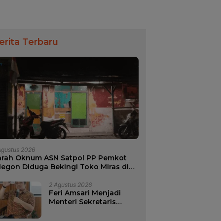
erita Terbaru
Agustus 2026
arah Oknum ASN Satpol PP Pemkot
legon Diduga Bekingi Toko Miras di
ilayah Wilayah Merak
2 Agustus 2026
Feri Amsari Menjadi
Menteri Sekretaris
Negara di Kabinet
Bayangan.?