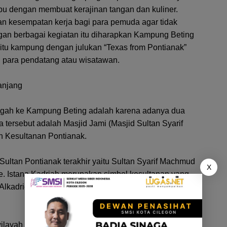
ibu dengan membuat kerajinan tangan dan kuliner.
n kesempatan kerja bagi para pemuda agar tidak
ngan berbagai kegiatan itu diharapkan Kampung Beting
aitu kampung dengan julukan “Texas from Pontianak”
i para pendatang atau wisatawan.
anjang
nggah ke Kampung Beting adalah karena adanya dua
a tersebut adalah Masjid Jami (Masjid Sultan Syarif
h Kesultanan Pontianak.
Sultan Pontianak terakhir yaitu Sultan Syarif Machmud
X
ie. Istana Kadriah merupakan simbol kesultanan yang
Alkadrie sekaligus sebagai sultan pertama wilayah ini
layah ini selang tiga bulan setelah ayahnya