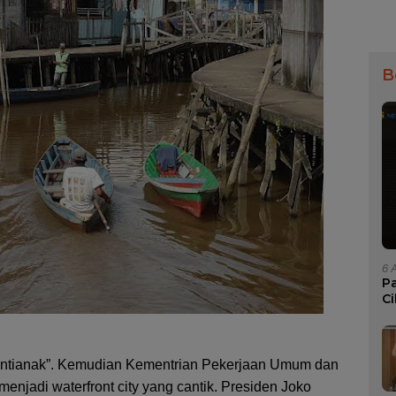
B
6 
P
Ci
W
 Pontianak”. Kemudian Kementrian Pekerjaan Umum dan
jadi waterfront city yang cantik. Presiden Joko