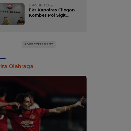
2 Agustus 2026
Eks Kapolres Cilegon
Kombes Pol Sigit
Haryono Jabat Direktur
Reserse Kriminal
Khusus Polda
Kalimantan Selatan.
ADVERTISEMENT
ita Olahraga