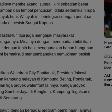
adinya membelakangi sungai, kini sebagian besar
mban dan tempat pencucian, ditata sedemikain rupa
a layak huni. Wilayah ini terintegrasi dengan penataan
da di pesisir Sungai Kapuas.
frastruktur, tapi juga mengajak masyarakat
ngkungannya. Misalnya dengan menebarkan bibit ikan
Man
Gac
iatur dengan lebih baik menggunakan bahan bangunan
 ini bermaksud mengembangkan pemukiman pesisir
ikan Waterfront City Pontianak, Presiden Jokowi
Akhi
 kampung nelayan di Kampung Beting, Pontianak,
Kem
Ber
an tiga proyek waterfront lainnya. Ketiga proyek
diH
ng Sumber Jaya di Bengkulu, Kampung Tegalsari di
di Semarang.
 diikuti dengan berbagai program pembinaan lainnya