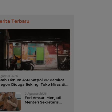
erita Terbaru
Agustus 2026
arah Oknum ASN Satpol PP Pemkot
legon Diduga Bekingi Toko Miras di
ilayah Wilayah Merak
2 Agustus 2026
Feri Amsari Menjadi
Menteri Sekretaris
Negara di Kabinet
Bayangan.?