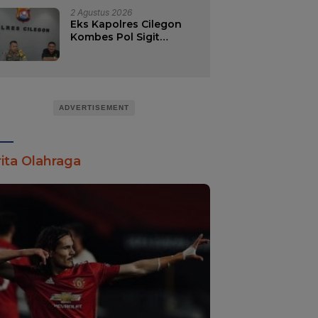
2 Agustus 2026
Eks Kapolres Cilegon
Kombes Pol Sigit
Haryono Jabat Direktur
Reserse Kriminal
Khusus Polda
Kalimantan Selatan.
ADVERTISEMENT
ita Olahraga