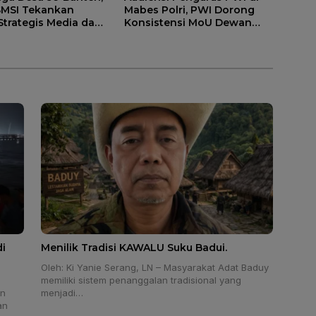
SMSI Tekankan
Mabes Polri, PWI Dorong
 Strategis Media dan
Konsistensi MoU Dewan
gunan Desa.
Pers – Polri
i
Menilik Tradisi KAWALU Suku Badui.
Oleh: Ki Yanie Serang, LN – Masyarakat Adat Baduy
memiliki sistem penanggalan tradisional yang
an
menjadi…
an