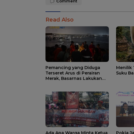
Comment
Read Also
Pemancing yang Diduga
Menilik
Terseret Arus di Perairan
Suku Ba
Merak, Basarnas Lakukan
Pencarian.
Ada Apa Warga Minta Ketua
Pokja J