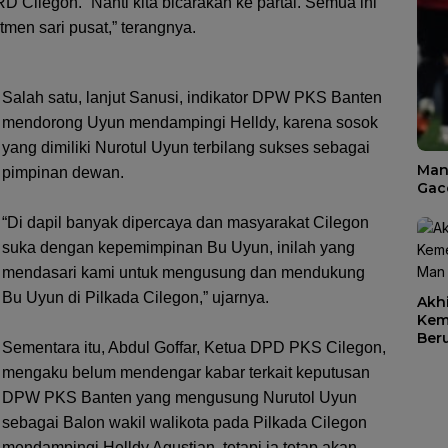
Cilegon. “Nanti kita bicarakan ke partai. Semua ini
men sari pusat,” terangnya.
Salah satu, lanjut Sanusi, indikator DPW PKS Banten
mendorong Uyun mendampingi Helldy, karena sosok
yang dimiliki Nurotul Uyun terbilang sukses sebagai
Man
pimpinan dewan.
Gac
“Di dapil banyak dipercaya dan masyarakat Cilegon
suka dengan kepemimpinan Bu Uyun, inilah yang
mendasari kami untuk mengusung dan mendukung
Bu Uyun di Pilkada Cilegon,” ujarnya.
Akhi
Kem
Ber
Sementara itu, Abdul Goffar, Ketua DPD PKS Cilegon,
diH
mengaku belum mendengar kabar terkait keputusan
DPW PKS Banten yang mengusung Nurutol Uyun
sebagai Balon wakil walikota pada Pilkada Cilegon
mendampingi Helldy Agustian, tetapi ia tetap akan