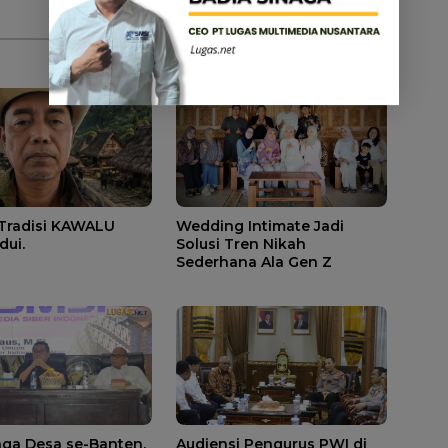
 Tradisi KAWALU
Wedding Intimate Jadi
dui.
Solusi Tren Nikah
Sederhana Ala Gen Z
aga Desa se-Banten,
Audiensi Pengurus PWI di