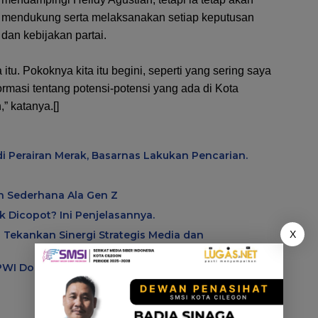
mendukung serta melaksanakan setiap keputusan
dan kebijakan partai.
itu. Pokoknya kita itu begini, seperti yang sering saya
masi tentang potensi-potensi yang ada di Kota
” katanya.[]
i Perairan Merak, Basarnas Lakukan Pencarian.
ah Sederhana Ala Gen Z
 Dicopot? Ini Penjelasannya.
 Tekankan Sinergi Strategis Media dan
X
 PWI Dorong Konsistensi MoU Dewan Pers – Polri