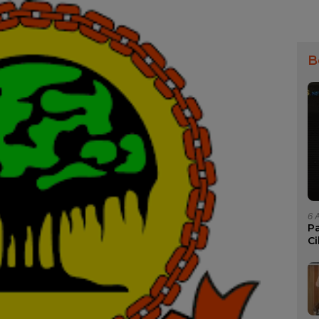
B
6 
P
Ci
W