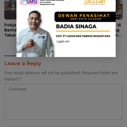
Pokja Jaga Desa se-
Audiensi Pengurus PWI di
Banten, Ketum SMSI
Mabes Polri, PWI Dorong
Tekankan Sinergi
Konsistensi MoU Dewan
Strategis Media dan
Pers – Polri
Pembangunan Desa.
Leave a Reply
Your email address will not be published.
Required fields are
marked
*