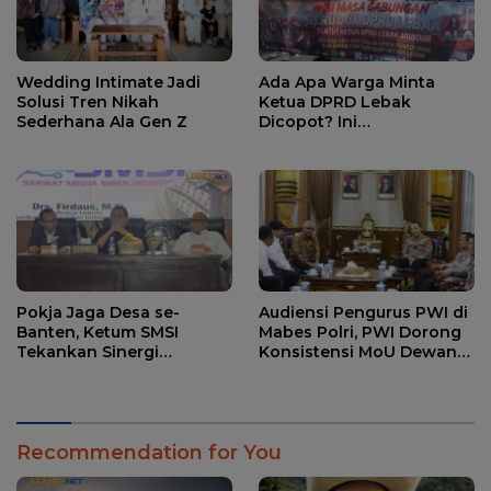
Wedding Intimate Jadi
Ada Apa Warga Minta
Solusi Tren Nikah
Ketua DPRD Lebak
Sederhana Ala Gen Z
Dicopot? Ini
Penjelasannya.
Pokja Jaga Desa se-
Audiensi Pengurus PWI di
Banten, Ketum SMSI
Mabes Polri, PWI Dorong
Tekankan Sinergi
Konsistensi MoU Dewan
Strategis Media dan
Pers – Polri
Pembangunan Desa.
Recommendation for You