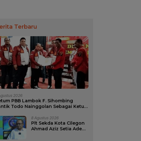
erita Terbaru
Agustus 2026
etum PBB Lambok F. Sihombing
antik Todo Nainggolan Sebagai Ketua
PD PBB Provinsi Banten Periode
026-2031
8 Agustus 2026
Plt Sekda Kota Cilegon
Ahmad Aziz Setia Ade
Putra Salah Satu di
Antara Lima Calon