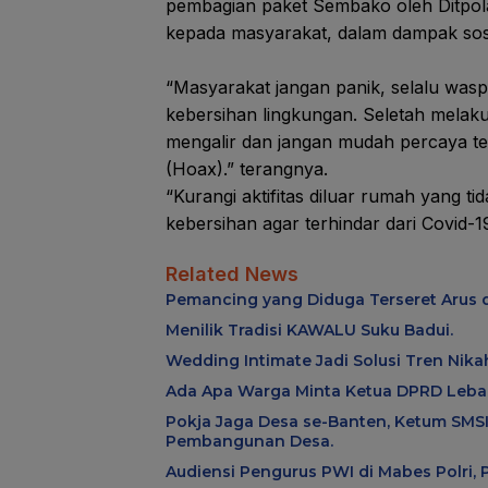
pembagian paket Sembako oleh Ditpolai
kepada masyarakat, dalam dampak sosi
“Masyarakat jangan panik, selalu was
kebersihan lingkungan. Seletah melaku
mengalir dan jangan mudah percaya te
(Hoax).” terangnya.
“Kurangi aktifitas diluar rumah yang ti
kebersihan agar terhindar dari Covid-1
Related News
Pemancing yang Diduga Terseret Arus d
Menilik Tradisi KAWALU Suku Badui.
Wedding Intimate Jadi Solusi Tren Nik
Ada Apa Warga Minta Ketua DPRD Lebak
Pokja Jaga Desa se-Banten, Ketum SMSI
Pembangunan Desa.
Audiensi Pengurus PWI di Mabes Polri,