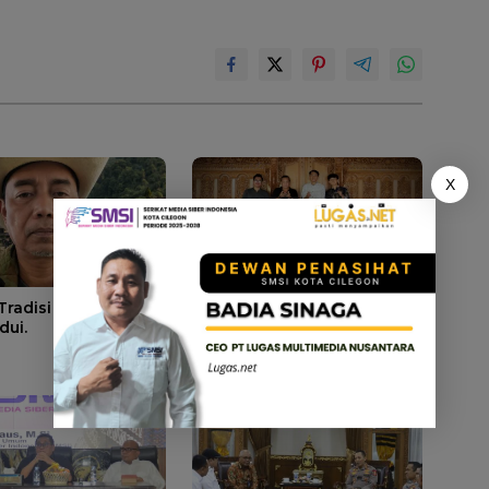
X
 Tradisi KAWALU
Wedding Intimate Jadi
dui.
Solusi Tren Nikah
Sederhana Ala Gen Z