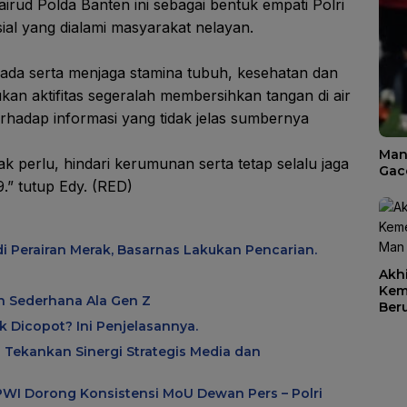
rud Polda Banten ini sebagai bentuk empati Polri
al yang dialami masyarakat nelayan.
pada serta menjaga stamina tubuh, kesehatan dan
kan aktifitas segeralah membersihkan tangan di air
rhadap informasi yang tidak jelas sumbernya
Man
dak perlu, hindari kerumunan serta tetap selalu jaga
Gac
9.” tutup Edy. (RED)
i Perairan Merak, Basarnas Lakukan Pencarian.
Akhi
Kem
ah Sederhana Ala Gen Z
Ber
diH
 Dicopot? Ini Penjelasannya.
 Tekankan Sinergi Strategis Media dan
 PWI Dorong Konsistensi MoU Dewan Pers – Polri