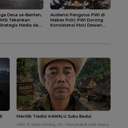
aga Desa se-Banten,
Audiensi Pengurus PWI di
SMSI Tekankan
Mabes Polri, PWI Dorong
 Strategis Media dan
Konsistensi MoU Dewan
gunan Desa.
Pers – Polri
i
Menilik Tradisi KAWALU Suku Badui.
Oleh: Ki Yanie Serang, LN – Masyarakat Adat Baduy