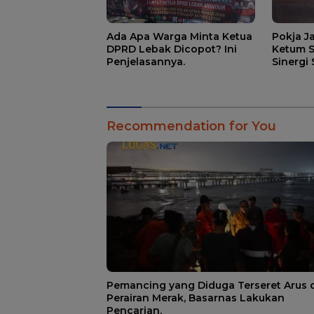
Ada Apa Warga Minta Ketua
Pokja J
DPRD Lebak Dicopot? Ini
Ketum 
Penjelasannya.
Sinergi
Pemban
Recommendation for You
Pemancing yang Diduga Terseret Arus d
Perairan Merak, Basarnas Lakukan
Pencarian.