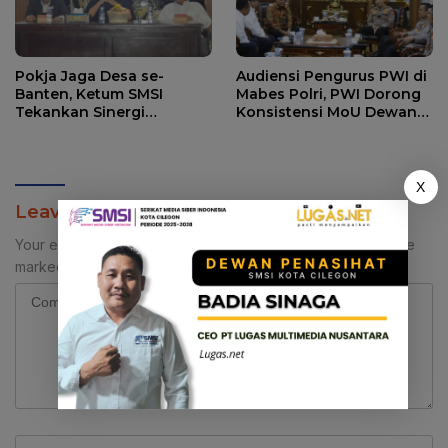
Pokja Jaga Desa se-
Audiensi Pengurus PWI di
Banten, Ketum SMSI
Mabes Polri, PWI Dorong
Tekankan Sinergi
Konsistensi MoU Dewan
Strategis Media dan
Pers – Polri
Pembangunan Desa.
X
Leave a Reply
Your email address will not be published.
Required fields are
marked
*