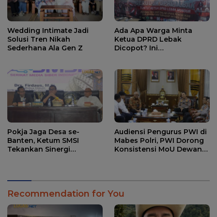
Wedding Intimate Jadi
Ada Apa Warga Minta
Solusi Tren Nikah
Ketua DPRD Lebak
Sederhana Ala Gen Z
Dicopot? Ini
Penjelasannya.
Pokja Jaga Desa se-
Audiensi Pengurus PWI di
Banten, Ketum SMSI
Mabes Polri, PWI Dorong
Tekankan Sinergi
Konsistensi MoU Dewan
Strategis Media dan
Pers – Polri
Pembangunan Desa.
Recommendation for You