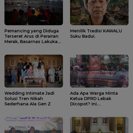
Pemancing yang Diduga
Menilik Tradisi KAWALU
Terseret Arus di Perairan
Suku Badui.
Merak, Basarnas Lakukan
Pencarian.
Wedding Intimate Jadi
Ada Apa Warga Minta
Solusi Tren Nikah
Ketua DPRD Lebak
Sederhana Ala Gen Z
Dicopot? Ini
Penjelasannya.