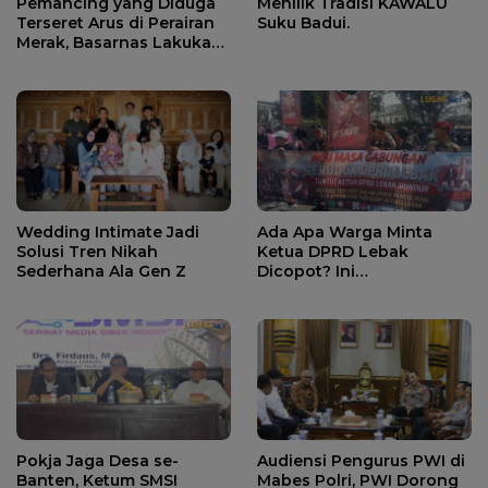
Pemancing yang Diduga
Menilik Tradisi KAWALU
Terseret Arus di Perairan
Suku Badui.
Merak, Basarnas Lakukan
Pencarian.
Wedding Intimate Jadi
Ada Apa Warga Minta
Solusi Tren Nikah
Ketua DPRD Lebak
Sederhana Ala Gen Z
Dicopot? Ini
Penjelasannya.
Pokja Jaga Desa se-
Audiensi Pengurus PWI di
Banten, Ketum SMSI
Mabes Polri, PWI Dorong