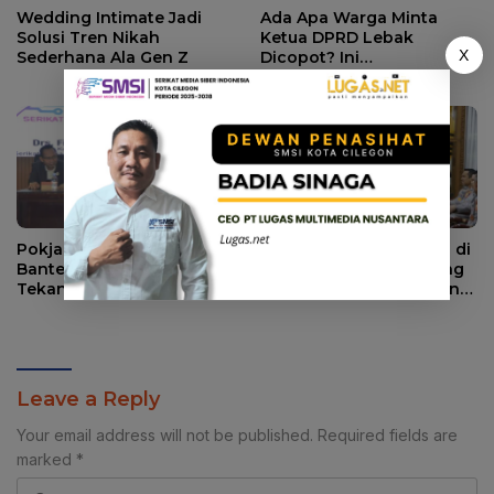
Wedding Intimate Jadi
Ada Apa Warga Minta
Solusi Tren Nikah
Ketua DPRD Lebak
X
Sederhana Ala Gen Z
Dicopot? Ini
Penjelasannya.
Pokja Jaga Desa se-
Audiensi Pengurus PWI di
Banten, Ketum SMSI
Mabes Polri, PWI Dorong
Tekankan Sinergi
Konsistensi MoU Dewan
Strategis Media dan
Pers – Polri
Pembangunan Desa.
Leave a Reply
Your email address will not be published.
Required fields are
marked
*