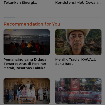
Tekankan Sinergi
Konsistensi MoU Dewan
Strategis Media dan
Pers – Polri
Pembangunan Desa.
Recommendation for You
Pemancing yang Diduga
Menilik Tradisi KAWALU
Terseret Arus di Perairan
Suku Badui.
Merak, Basarnas Lakukan
Pencarian.