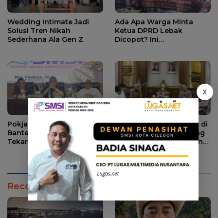
Wedding Intimate Jadi
Ada Apa Warga Minta
Solusi Tren Nikah
Ketua DPRD Lebak
Sederhana Ala Gen Z
Dicopot? Ini
Penjelasannya.
X
Pokja Jaga Desa se-
Audiensi Pengurus PWI di
Banten, Ketum SMSI
Mabes Polri, PWI Dorong
Tekankan Sinergi
Konsistensi MoU Dewan
Strategis Media dan
Pers – Polri
Pembangunan Desa.
Recommendation for You