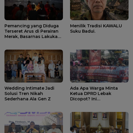
Pemancing yang Diduga
Menilik Tradisi KAWALU
Terseret Arus di Perairan
Suku Badui.
Merak, Basarnas Lakukan
Pencarian.
Wedding Intimate Jadi
Ada Apa Warga Minta
Solusi Tren Nikah
Ketua DPRD Lebak
Sederhana Ala Gen Z
Dicopot? Ini
Penjelasannya.