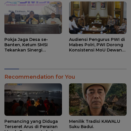
Pokja Jaga Desa se-
Audiensi Pengurus PWI di
Banten, Ketum SMSI
Mabes Polri, PWI Dorong
Tekankan Sinergi
Konsistensi MoU Dewan
Strategis Media dan
Pers – Polri
Pembangunan Desa.
Recommendation for You
Pemancing yang Diduga
Menilik Tradisi KAWALU
Terseret Arus di Perairan
Suku Badui.