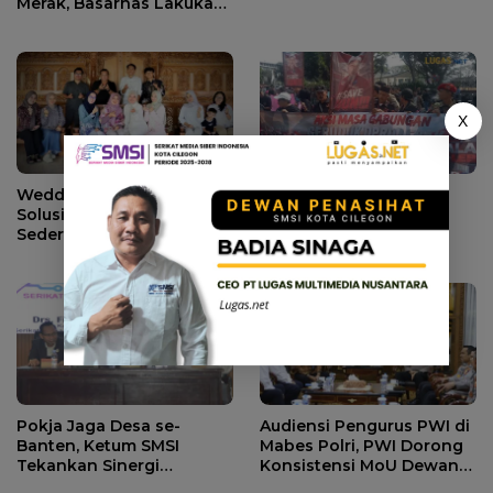
Merak, Basarnas Lakukan
Pencarian.
X
Wedding Intimate Jadi
Ada Apa Warga Minta
Solusi Tren Nikah
Ketua DPRD Lebak
Sederhana Ala Gen Z
Dicopot? Ini
Penjelasannya.
Pokja Jaga Desa se-
Audiensi Pengurus PWI di
Banten, Ketum SMSI
Mabes Polri, PWI Dorong
Tekankan Sinergi
Konsistensi MoU Dewan
Strategis Media dan
Pers – Polri