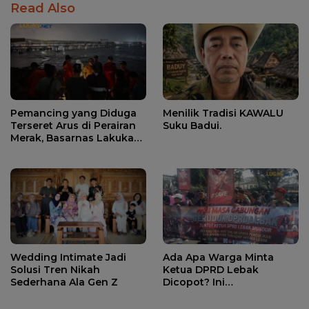
Read Also
Pemancing yang Diduga
Menilik Tradisi KAWALU
Terseret Arus di Perairan
Suku Badui.
Merak, Basarnas Lakukan
Pencarian.
Wedding Intimate Jadi
Ada Apa Warga Minta
Solusi Tren Nikah
Ketua DPRD Lebak
Sederhana Ala Gen Z
Dicopot? Ini
Penjelasannya.