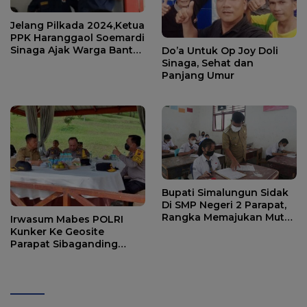
Jelang Pilkada 2024,Ketua
PPK Haranggaol Soemardi
Sinaga Ajak Warga Bantu
Do’a Untuk Op Joy Doli
Tahap Pantarlih
Sinaga, Sehat dan
Panjang Umur
Bupati Simalungun Sidak
Di SMP Negeri 2 Parapat,
Rangka Memajukan Mutu
Irwasum Mabes POLRI
Pendidikan
Kunker Ke Geosite
Parapat Sibaganding
Dengan Menunggang
Kuda Turangga