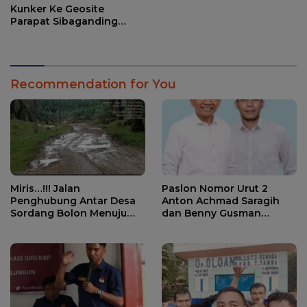
Pendidikan
Kunker Ke Geosite
Parapat Sibaganding
Dengan Menunggang
Kuda Turangga
Recommendation for You
Miris…!!! Jalan
Paslon Nomor Urut 2
Penghubung Antar Desa
Anton Achmad Saragih
Sordang Bolon Menuju
dan Benny Gusman
Kecamatan Ujung Padang
Sinaga Keluar Sebagai
Rusak Parah
Pemenang Kabupaten
Simalungun