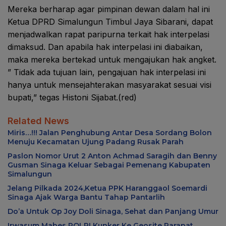
Mereka berharap agar pimpinan dewan dalam hal ini
Ketua DPRD Simalungun Timbul Jaya Sibarani, dapat
menjadwalkan rapat paripurna terkait hak interpelasi
dimaksud. Dan apabila hak interpelasi ini diabaikan,
maka mereka bertekad untuk mengajukan hak angket.
” Tidak ada tujuan lain, pengajuan hak interpelasi ini
hanya untuk mensejahterakan masyarakat sesuai visi
bupati,” tegas Histoni Sijabat.(red)
Related News
Miris…!!! Jalan Penghubung Antar Desa Sordang Bolon
Menuju Kecamatan Ujung Padang Rusak Parah
Paslon Nomor Urut 2 Anton Achmad Saragih dan Benny
Gusman Sinaga Keluar Sebagai Pemenang Kabupaten
Simalungun
Jelang Pilkada 2024,Ketua PPK Haranggaol Soemardi
Sinaga Ajak Warga Bantu Tahap Pantarlih
Do’a Untuk Op Joy Doli Sinaga, Sehat dan Panjang Umur
Irwasum Mabes POLRI Kunker Ke Geosite Parapat