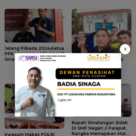
Kecamatan Ujung Padang
Sinaga Keluar Sebagai
Rusak Parah
Pemenang Kabupaten
Simalungun
Jelang Pilkada 2024,Ketua
X
PPK Haranggaol Soemardi
Sinaga Ajak Warga Bantu
Do’a Untuk Op Joy Doli
Tahap Pantarlih
Sinaga, Sehat dan
Panjang Umur
Bupati Simalungun Sidak
Di SMP Negeri 2 Parapat,
Rangka Memajukan Mutu
Irwasum Mabes POLRI